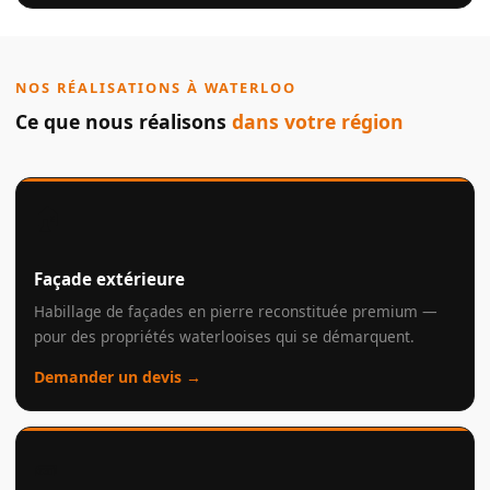
NOS RÉALISATIONS À WATERLOO
Ce que nous réalisons
dans votre région
🏠
Façade extérieure
Habillage de façades en pierre reconstituée premium —
pour des propriétés waterlooises qui se démarquent.
Demander un devis →
🧱