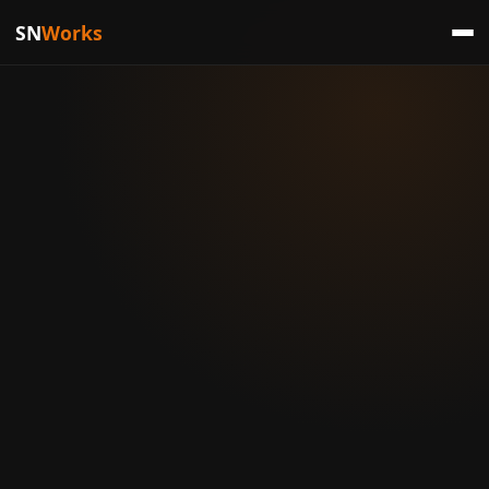
SN
Works